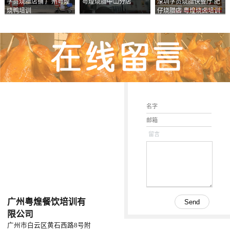
学员烧腊店铺 广州粤煌
粤煌烧腊中山分店
深圳学员烧腊快餐厅 肥
烧鸭培训
仔烧腊店 粤煌烧卤培训
学校
留言
广州粤煌餐饮培训有
限公司
广州市白云区黄石西路8号附