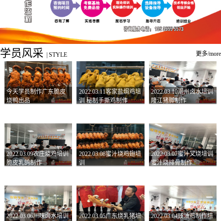
学员风采
更多/more
|
STYLE
今天学员制作广东脆皮
2022.03.11客家盐焗鸡培
2022.03.10潮州卤水培训
烧鸭出品
训 秘制手撕鸡制作
隆江猪脚制作
2022.03.09农庄烧鸡培训
2022.03.08蜜汁烧鸡翅培
2022.03.07蜜汁叉烧培训
脆皮乳鸽制作
训
蜜汁烧排骨制作
2022.03.06川味卤水培训
2022.03.05广东烧乳猪培
2022.03.04豉油鸡制作培