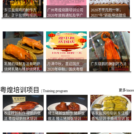
东江盐焗鸡的制作方
广州粤煌烧腊培训公司
2020不平凡的一年，
法、正宗盐焗鸡培训、
2020年放假通知及学广
2021“牛”转乾坤烧腊培
客家咸鸡技术
州烧卤技术2021年开班
训
通知
乳猪的烧制方法有明炉
月满中秋，喜迎国庆
广东烧鹅的腌制的方法
烧烤乳猪与挂炉烧烤乳
2020年中秋、国庆粤煌
猪以及乳猪酱的制作方
烧腊培训放假通知
法
粤煌培训项目
更多/more
|
Training program
农庄碌鹅制作 碌鹅的做
隆江猪脚饭制作 猪脚饭
客家盐焗鸡培训 东江咸
法 粤煌碌鹅技术培训
做法 隆江猪脚饭培训
香鸡培训 手撕鸡培训 盐
焗凤爪培训