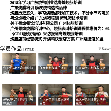
2018年学习广东烧鸭创业选粤煌烧腊培训
广东烧腊培训 脆皮烧鸭选鸭品种
烧腊历史悠久，学习烧腊卤味加工
粤煌烧猪介绍 广东烧猪培训 烤乳猪技术培训
关于粤煌餐饮培训有限公司 广州烧腊培训
广州粤煌烧腊培训中心，烧腊卤味培训课程优惠价为：6980元，学习烧腊、卤味、盐焗、白切、油鸡
《CRH服务指南》采访报道粤煌烧腊培训
烧腊店铺经营模式 开烧鸭快餐店方案 广州烧腊店加盟
学员作品
更多/more
|
STYLE
今天学员制作玻璃烧鹅
何大叔制作澳门烧肉出
广东李学员制作脆皮烧
出品
品
肉出品
梁学员制作白切鸡、烧
今天学员制作脆皮烧鸭
重庆学员制作脆皮烧鸭
鸭出品
出品
出品