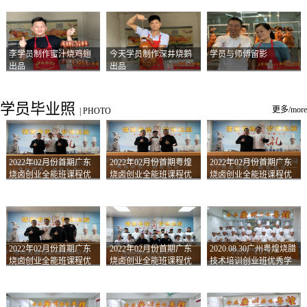
李学员制作蜜汁烧鸡翅
今天学员制作深井烧鹅
学员与师傅留影
出品
出品
学员毕业照
更多/more
|
PHOTO
2022年02月份首期广东
2022年02月份首期粤煌
2022年02月份首期广东
烧卤创业全能班课程优
烧卤创业全能班课程优
烧卤创业全能班课程优
秀学员留影
秀学员留影
秀学员留影
2022年02月份首期广东
2022年02月份首期广东
2020.08.30广州粤煌烧腊
烧卤创业全能班课程优
烧卤创业全能班课程优
技术培训创业班优秀学
秀学员留影
秀学员留影
员合影