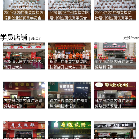
2020.08.20广州粤煌烧卤
2020.08.08广州粤煌烧腊
2020.07.27 广州粤煌烧
培训创业班优秀学员合
培训创业班优秀学员合
腊培训创业班优秀学员
影
影
合影
学员店铺
更多/more
|
SHOP
祝贺清远唐学员烧腊店
祝贺：广州黄学员烧腊
吴学员烧腊店铺 广州粤
铺开业大吉
快餐店开业大吉，生意
煌烧鸭培训
兴隆！
方学员烧腊店铺 广州粤
徐学员烧腊店铺 广州粤
林学员烧腊店铺 广州粤
煌烧鹅培训
煌烧鸭技术培训
煌烧鹅技术培训