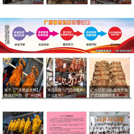
训
训
关于【广东脆皮烧鸭】
港式烧腊与广式烧腊有
广州烧腊培训-跟我学做
色泽的问题---[广州烧鸭
什么区别？
广式烧腊制作技术----话
︱广东烤鹅]什么样的色
说脆皮叉烧
泽是一个标准