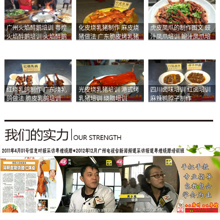
广州火焰醉鹅培训 粤煌
化皮烧乳猪制作 麻皮烧
虎皮凤爪的制作图文 豉
火焰醉鹅培训 火焰醉鹅
猪做法 广东脆皮烤乳猪
汁凤爪培训 鲍汁凤爪培
加盟
培训
训
红烧乳鸽制作 广东烧乳
光皮烧乳猪培训 港式烤
四川卤味培训 红卤培训
鸽做法 脆皮乳鸽培训
乳猪培训 烧腊培训
麻辣鸭脖子制作