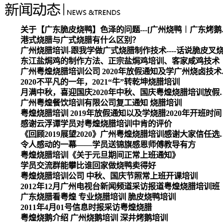
关于【广东脆皮烧
港式烧腊与广式烧腊有什么区别？
广州烧腊培训-跟我学做广式烧腊制作技术----话说脆皮叉
东江盐焗鸡的制作方法、正宗盐焗鸡培训、客家咸鸡技术
广州粤煌烧腊培
2020不平凡的一年，2021“牛”转乾坤烧腊培训
月满中秋，喜迎国庆2020
广州粤煌餐饮培训有限公司复工通知 烧腊培训
粤煌烧腊培训 2019年放假通知以及学烧腊2020年开班时间
感谢云浮谭学员对粤煌烧腊培训中肯的评价
《回顾2019展望2020》广州
令人感动的一幕——学员送锦旗感恩师傅教导有方
粤煌烧腊培训《关于元旦期间正常上班通知》
学员交流群能攀比谁回家做烧鸭卖得好
粤煌烧腊培训公司 中秋、国庆节照常上班开课培训
2012年12月广州电视台新闻频道采访报道粤煌烧腊培训班
广东烧腊看粤煌 专业烧腊培训 脆皮烧鸭培训
2011年4月01号信息时报采访粤煌烧腊
粤煌烧鹅介绍 广州烧鹅培训 深井烤鹅培训