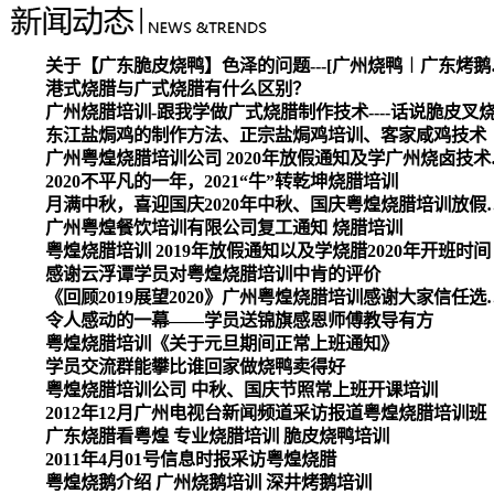
关于【广东脆皮烧
港式烧腊与广式烧腊有什么区别？
广州烧腊培训-跟我学做广式烧腊制作技术----话说脆皮叉
东江盐焗鸡的制作方法、正宗盐焗鸡培训、客家咸鸡技术
广州粤煌烧腊培
2020不平凡的一年，2021“牛”转乾坤烧腊培训
月满中秋，喜迎国庆2020
广州粤煌餐饮培训有限公司复工通知 烧腊培训
粤煌烧腊培训 2019年放假通知以及学烧腊2020年开班时间
感谢云浮谭学员对粤煌烧腊培训中肯的评价
《回顾2019展望2020》广州
令人感动的一幕——学员送锦旗感恩师傅教导有方
粤煌烧腊培训《关于元旦期间正常上班通知》
学员交流群能攀比谁回家做烧鸭卖得好
粤煌烧腊培训公司 中秋、国庆节照常上班开课培训
2012年12月广州电视台新闻频道采访报道粤煌烧腊培训班
广东烧腊看粤煌 专业烧腊培训 脆皮烧鸭培训
2011年4月01号信息时报采访粤煌烧腊
粤煌烧鹅介绍 广州烧鹅培训 深井烤鹅培训