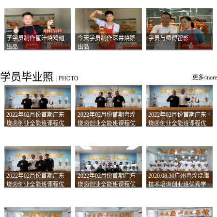
李学员制作蜜汁烧鸡翅
今天学员制作深井烧鹅
学员与师傅留影
出品
出品
学员毕业照
更多/more
|
PHOTO
2022年02月份首期广东
2022年02月份首期粤煌
2022年02月份首期广东
烧卤创业全能班课程优
烧卤创业全能班课程优
烧卤创业全能班课程优
秀学员留影
秀学员留影
秀学员留影
2022年02月份首期广东
2022年02月份首期广东
2020.08.30广州粤煌烧腊
烧卤创业全能班课程优
烧卤创业全能班课程优
技术培训创业班优秀学
秀学员留影
秀学员留影
员合影