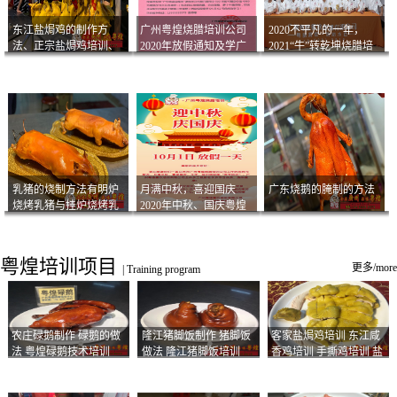
东江盐焗鸡的制作方
广州粤煌烧腊培训公司
2020不平凡的一年，
法、正宗盐焗鸡培训、
2020年放假通知及学广
2021“牛”转乾坤烧腊培
客家咸鸡技术
州烧卤技术2021年开班
训
通知
乳猪的烧制方法有明炉
月满中秋，喜迎国庆
广东烧鹅的腌制的方法
烧烤乳猪与挂炉烧烤乳
2020年中秋、国庆粤煌
猪以及乳猪酱的制作方
烧腊培训放假通知
法
粤煌培训项目
更多/more
|
Training program
农庄碌鹅制作 碌鹅的做
隆江猪脚饭制作 猪脚饭
客家盐焗鸡培训 东江咸
法 粤煌碌鹅技术培训
做法 隆江猪脚饭培训
香鸡培训 手撕鸡培训 盐
焗凤爪培训