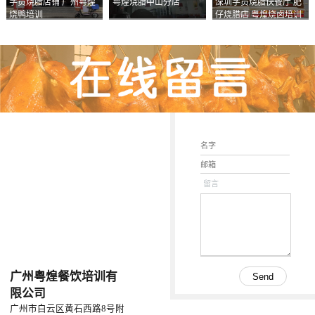
学员烧腊店铺 广州粤煌
粤煌烧腊中山分店
深圳学员烧腊快餐厅 肥
烧鸭培训
仔烧腊店 粤煌烧卤培训
学校
留言
广州粤煌餐饮培训有
限公司
广州市白云区黄石西路8号附