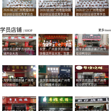
2020.08.20广州粤煌烧卤
2020.08.08广州粤煌烧腊
2020.07.27 广州粤煌烧
培训创业班优秀学员合
培训创业班优秀学员合
腊培训创业班优秀学员
影
影
合影
学员店铺
更多/more
|
SHOP
祝贺清远唐学员烧腊店
祝贺：广州黄学员烧腊
吴学员烧腊店铺 广州粤
铺开业大吉
快餐店开业大吉，生意
煌烧鸭培训
兴隆！
方学员烧腊店铺 广州粤
徐学员烧腊店铺 广州粤
林学员烧腊店铺 广州粤
煌烧鹅培训
煌烧鸭技术培训
煌烧鹅技术培训