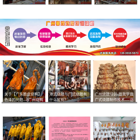
训
训
关于【广东脆皮烧鸭】
港式烧腊与广式烧腊有
广州烧腊培训-跟我学做
色泽的问题---[广州烧鸭
什么区别？
广式烧腊制作技术----话
︱广东烤鹅]什么样的色
说脆皮叉烧
泽是一个标准