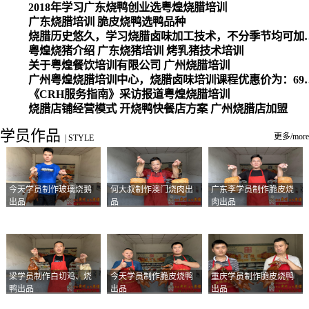
2018年学习广东烧鸭创业选粤煌烧腊培训
广东烧腊培训 脆皮烧鸭选鸭品种
烧腊历史悠久，学习烧腊卤味加工
粤煌烧猪介绍 广东烧猪培训 烤乳猪技术培训
关于粤煌餐饮培训有限公司 广州烧腊培训
广州粤煌烧腊培训中心，烧腊卤味培训课程优惠价为：6980元，学习烧腊、卤味、盐焗、白切、油鸡
《CRH服务指南》采访报道粤煌烧腊培训
烧腊店铺经营模式 开烧鸭快餐店方案 广州烧腊店加盟
学员作品
更多/more
|
STYLE
今天学员制作玻璃烧鹅
何大叔制作澳门烧肉出
广东李学员制作脆皮烧
出品
品
肉出品
梁学员制作白切鸡、烧
今天学员制作脆皮烧鸭
重庆学员制作脆皮烧鸭
鸭出品
出品
出品