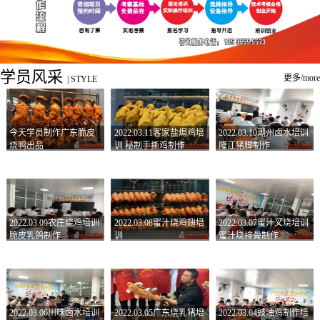
学员风采
更多/more
|
STYLE
今天学员制作广东脆皮
2022.03.11客家盐焗鸡培
2022.03.10潮州卤水培训
烧鸭出品
训 秘制手撕鸡制作
隆江猪脚制作
2022.03.09农庄烧鸡培训
2022.03.08蜜汁烧鸡翅培
2022.03.07蜜汁叉烧培训
脆皮乳鸽制作
训
蜜汁烧排骨制作
2022.03.06川味卤水培训
2022.03.05广东烧乳猪培
2022.03.04豉油鸡制作培