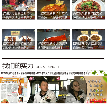
广州火焰醉鹅培训 粤煌
化皮烧乳猪制作 麻皮烧
虎皮凤爪的制作图文 豉
火焰醉鹅培训 火焰醉鹅
猪做法 广东脆皮烤乳猪
汁凤爪培训 鲍汁凤爪培
加盟
培训
训
红烧乳鸽制作 广东烧乳
光皮烧乳猪培训 港式烤
四川卤味培训 红卤培训
鸽做法 脆皮乳鸽培训
乳猪培训 烧腊培训
麻辣鸭脖子制作