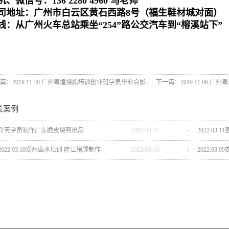
机、微信号：136 2280 4960 马老师
司地址：广州市白云区黄石西路8号（福生鞋材城对面）
线：从广州火车总站乘坐“254”路公交汽车到“榕溪站下”
篇：
2019.11.30 广州粤煌烧腊培训创业班学员毕业合影
下一篇：
2019.11.06
关案例
今天学员制作广东脆皮烧鸭出品
2022
-
03
-
12
2022.0
2022.03.10潮州卤水培训 隆江猪脚制作
2022
-
03
-
10
2022.03