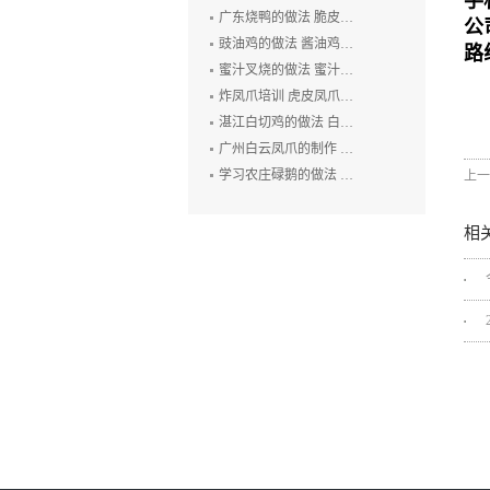
手
广东烧鸭的做法 脆皮烧鸭培训 广州烤鸭技术培训 烧腊培训
公
豉油鸡的做法 酱油鸡的制作方法 玫瑰露豉油鸡培训
路
蜜汁叉烧的做法 蜜汁叉烧的制作方法 叉烧肉培训 烧排骨培训
炸凤爪培训 虎皮凤爪的做法 豉汁凤爪的制作 鲍汁凤爪培训
湛江白切鸡的做法 白切鸡培训 廉江白斩鸡培训 粤式烧卤技术培训
广州白云凤爪的制作 白云猪手的做法 广式烧卤培训
学习农庄碌鹅的做法 禄鹅的制作方法 碌鹅培训
上一
相