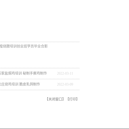
 广州粤煌烧腊培训创业班学员毕业合影
3.11客家盐焗鸡培训 秘制手撕鸡制作
2022
-
03
-
11
.09农庄烧鸡培训 脆皮乳鸽制作
2022
-
03
-
09
【
关闭窗口
】【
打印
】