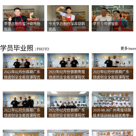
李学员制作蜜汁烧鸡翅
今天学员制作深井烧鹅
学员与师傅留影
出品
出品
学员毕业照
更多/more
|
PHOTO
2022年02月份首期广东
2022年02月份首期粤煌
2022年02月份首期广东
烧卤创业全能班课程优
烧卤创业全能班课程优
烧卤创业全能班课程优
秀学员留影
秀学员留影
秀学员留影
2022年02月份首期广东
2022年02月份首期广东
2020.08.30广州粤煌烧腊
烧卤创业全能班课程优
烧卤创业全能班课程优
技术培训创业班优秀学
秀学员留影
秀学员留影
员合影