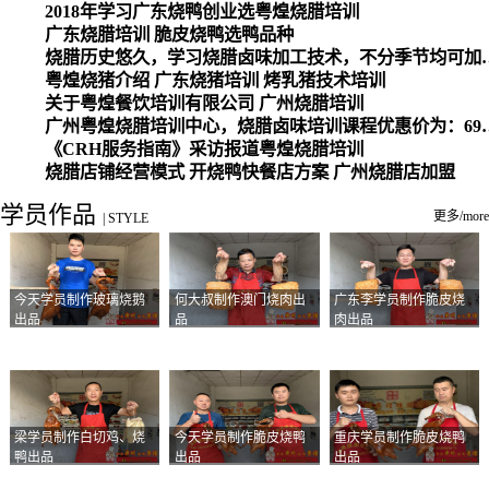
2018年学习广东烧鸭创业选粤煌烧腊培训
广东烧腊培训 脆皮烧鸭选鸭品种
烧腊历史悠久，学习烧腊卤味加工
粤煌烧猪介绍 广东烧猪培训 烤乳猪技术培训
关于粤煌餐饮培训有限公司 广州烧腊培训
广州粤煌烧腊培训中心，烧腊卤味培训课程优惠价为：6980元，学习烧腊、卤味、盐焗、白切、油鸡
《CRH服务指南》采访报道粤煌烧腊培训
烧腊店铺经营模式 开烧鸭快餐店方案 广州烧腊店加盟
学员作品
更多/more
|
STYLE
今天学员制作玻璃烧鹅
何大叔制作澳门烧肉出
广东李学员制作脆皮烧
出品
品
肉出品
梁学员制作白切鸡、烧
今天学员制作脆皮烧鸭
重庆学员制作脆皮烧鸭
鸭出品
出品
出品