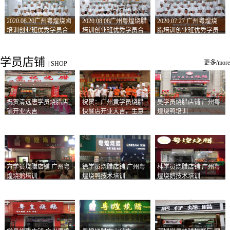
2020.08.20广州粤煌烧卤
2020.08.08广州粤煌烧腊
2020.07.27 广州粤煌烧
培训创业班优秀学员合
培训创业班优秀学员合
腊培训创业班优秀学员
影
影
合影
学员店铺
更多/more
|
SHOP
祝贺清远唐学员烧腊店
祝贺：广州黄学员烧腊
吴学员烧腊店铺 广州粤
铺开业大吉
快餐店开业大吉，生意
煌烧鸭培训
兴隆！
方学员烧腊店铺 广州粤
徐学员烧腊店铺 广州粤
林学员烧腊店铺 广州粤
煌烧鹅培训
煌烧鸭技术培训
煌烧鹅技术培训