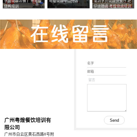
学员烧腊店铺 广州粤煌
粤煌烧腊中山分店
深圳学员烧腊快餐厅 肥
烧鸭培训
仔烧腊店 粤煌烧卤培训
学校
留言
广州粤煌餐饮培训有
限公司
广州市白云区黄石西路8号附