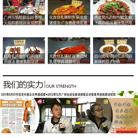
广州火焰醉鹅培训 粤煌
化皮烧乳猪制作 麻皮烧
虎皮凤爪的制作图文 豉
火焰醉鹅培训 火焰醉鹅
猪做法 广东脆皮烤乳猪
汁凤爪培训 鲍汁凤爪培
加盟
培训
训
红烧乳鸽制作 广东烧乳
光皮烧乳猪培训 港式烤
四川卤味培训 红卤培训
鸽做法 脆皮乳鸽培训
乳猪培训 烧腊培训
麻辣鸭脖子制作