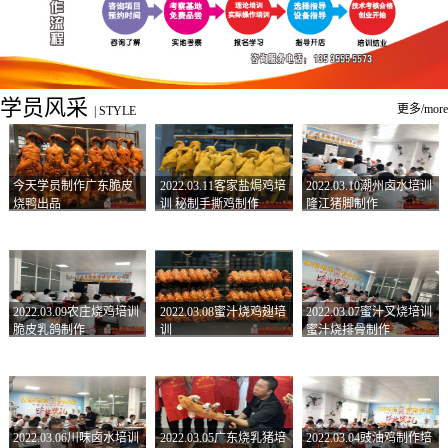
学员风采
更多/more
|
STYLE
今天学员制作广东脆皮
2022.03.11客家盐焗鸡培
2022.03.10潮州卤水培训
烧鸭出品
训 秘制手撕鸡制作
隆江猪脚制作
2022.03.09农庄烧鸡培训
2022.03.08蜜汁烧鸡翅培
2022.03.07蜜汁叉烧培训
脆皮乳鸽制作
训
蜜汁烧排骨制作
2022.03.06川味卤水培训
2022.03.05广东烧乳猪培
2022.03.04豉油鸡制作培