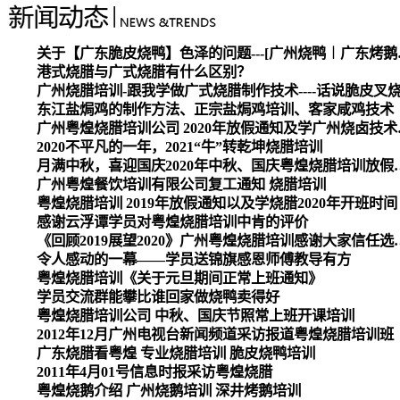
关于【广东脆皮烧
港式烧腊与广式烧腊有什么区别？
广州烧腊培训-跟我学做广式烧腊制作技术----话说脆皮叉
东江盐焗鸡的制作方法、正宗盐焗鸡培训、客家咸鸡技术
广州粤煌烧腊培
2020不平凡的一年，2021“牛”转乾坤烧腊培训
月满中秋，喜迎国庆2020
广州粤煌餐饮培训有限公司复工通知 烧腊培训
粤煌烧腊培训 2019年放假通知以及学烧腊2020年开班时间
感谢云浮谭学员对粤煌烧腊培训中肯的评价
《回顾2019展望2020》广州
令人感动的一幕——学员送锦旗感恩师傅教导有方
粤煌烧腊培训《关于元旦期间正常上班通知》
学员交流群能攀比谁回家做烧鸭卖得好
粤煌烧腊培训公司 中秋、国庆节照常上班开课培训
2012年12月广州电视台新闻频道采访报道粤煌烧腊培训班
广东烧腊看粤煌 专业烧腊培训 脆皮烧鸭培训
2011年4月01号信息时报采访粤煌烧腊
粤煌烧鹅介绍 广州烧鹅培训 深井烤鹅培训