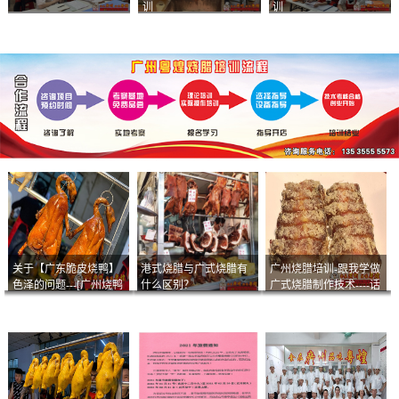
训
训
关于【广东脆皮烧鸭】
港式烧腊与广式烧腊有
广州烧腊培训-跟我学做
色泽的问题---[广州烧鸭
什么区别？
广式烧腊制作技术----话
︱广东烤鹅]什么样的色
说脆皮叉烧
泽是一个标准