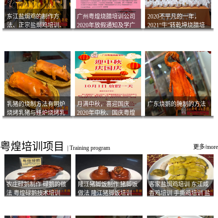
东江盐焗鸡的制作方
广州粤煌烧腊培训公司
2020不平凡的一年，
法、正宗盐焗鸡培训、
2020年放假通知及学广
2021“牛”转乾坤烧腊培
客家咸鸡技术
州烧卤技术2021年开班
训
通知
乳猪的烧制方法有明炉
月满中秋，喜迎国庆
广东烧鹅的腌制的方法
烧烤乳猪与挂炉烧烤乳
2020年中秋、国庆粤煌
猪以及乳猪酱的制作方
烧腊培训放假通知
法
粤煌培训项目
更多/more
|
Training program
农庄碌鹅制作 碌鹅的做
隆江猪脚饭制作 猪脚饭
客家盐焗鸡培训 东江咸
法 粤煌碌鹅技术培训
做法 隆江猪脚饭培训
香鸡培训 手撕鸡培训 盐
焗凤爪培训