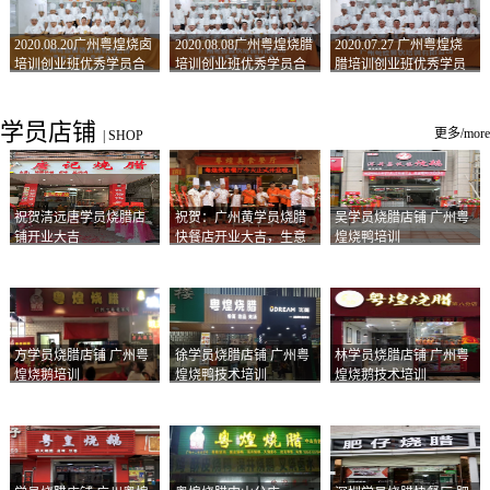
2020.08.20广州粤煌烧卤
2020.08.08广州粤煌烧腊
2020.07.27 广州粤煌烧
培训创业班优秀学员合
培训创业班优秀学员合
腊培训创业班优秀学员
影
影
合影
学员店铺
更多/more
|
SHOP
祝贺清远唐学员烧腊店
祝贺：广州黄学员烧腊
吴学员烧腊店铺 广州粤
铺开业大吉
快餐店开业大吉，生意
煌烧鸭培训
兴隆！
方学员烧腊店铺 广州粤
徐学员烧腊店铺 广州粤
林学员烧腊店铺 广州粤
煌烧鹅培训
煌烧鸭技术培训
煌烧鹅技术培训