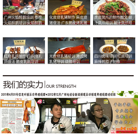
广州火焰醉鹅培训 粤煌
化皮烧乳猪制作 麻皮烧
虎皮凤爪的制作图文 豉
火焰醉鹅培训 火焰醉鹅
猪做法 广东脆皮烤乳猪
汁凤爪培训 鲍汁凤爪培
加盟
培训
训
红烧乳鸽制作 广东烧乳
光皮烧乳猪培训 港式烤
四川卤味培训 红卤培训
鸽做法 脆皮乳鸽培训
乳猪培训 烧腊培训
麻辣鸭脖子制作