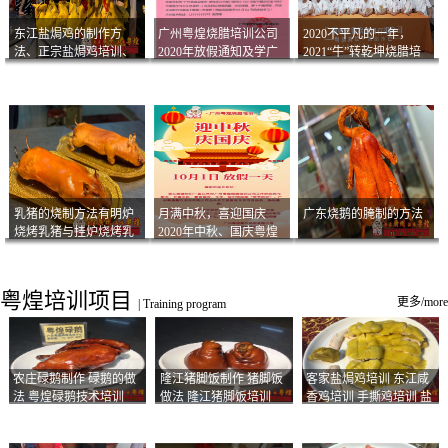
东江盐焗鸡的制作方
广州粤煌烧腊培训公司
2020不平凡的一年，
法、正宗盐焗鸡培训、
2020年放假通知及学广
2021“牛”转乾坤烧腊培
客家咸鸡技术
州烧卤技术2021年开班
训
通知
乳猪的烧制方法有明炉
月满中秋，喜迎国庆
广东烧鹅的腌制的方法
烧烤乳猪与挂炉烧烤乳
2020年中秋、国庆粤煌
猪以及乳猪酱的制作方
烧腊培训放假通知
法
粤煌培训项目
更多/more
|
Training program
农庄碌鹅制作 碌鹅的做
隆江猪脚饭制作 猪脚饭
客家盐焗鸡培训 东江咸
法 粤煌碌鹅技术培训
做法 隆江猪脚饭培训
香鸡培训 手撕鸡培训 盐
焗凤爪培训