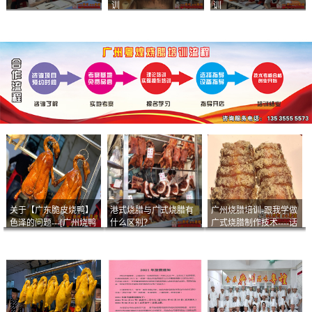
训
训
关于【广东脆皮烧鸭】
港式烧腊与广式烧腊有
广州烧腊培训-跟我学做
色泽的问题---[广州烧鸭
什么区别？
广式烧腊制作技术----话
︱广东烤鹅]什么样的色
说脆皮叉烧
泽是一个标准