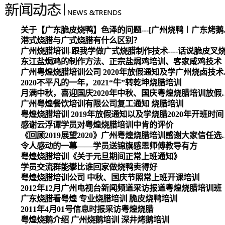
关于【广东脆皮烧
港式烧腊与广式烧腊有什么区别？
广州烧腊培训-跟我学做广式烧腊制作技术----话说脆皮叉
东江盐焗鸡的制作方法、正宗盐焗鸡培训、客家咸鸡技术
广州粤煌烧腊培
2020不平凡的一年，2021“牛”转乾坤烧腊培训
月满中秋，喜迎国庆2020
广州粤煌餐饮培训有限公司复工通知 烧腊培训
粤煌烧腊培训 2019年放假通知以及学烧腊2020年开班时间
感谢云浮谭学员对粤煌烧腊培训中肯的评价
《回顾2019展望2020》广州
令人感动的一幕——学员送锦旗感恩师傅教导有方
粤煌烧腊培训《关于元旦期间正常上班通知》
学员交流群能攀比谁回家做烧鸭卖得好
粤煌烧腊培训公司 中秋、国庆节照常上班开课培训
2012年12月广州电视台新闻频道采访报道粤煌烧腊培训班
广东烧腊看粤煌 专业烧腊培训 脆皮烧鸭培训
2011年4月01号信息时报采访粤煌烧腊
粤煌烧鹅介绍 广州烧鹅培训 深井烤鹅培训