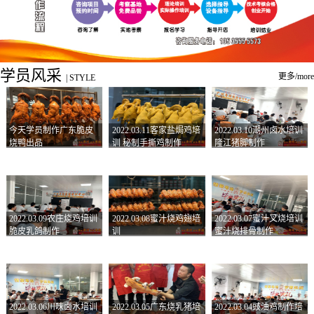
学员风采
更多/more
|
STYLE
今天学员制作广东脆皮
2022.03.11客家盐焗鸡培
2022.03.10潮州卤水培训
烧鸭出品
训 秘制手撕鸡制作
隆江猪脚制作
2022.03.09农庄烧鸡培训
2022.03.08蜜汁烧鸡翅培
2022.03.07蜜汁叉烧培训
脆皮乳鸽制作
训
蜜汁烧排骨制作
2022.03.06川味卤水培训
2022.03.05广东烧乳猪培
2022.03.04豉油鸡制作培