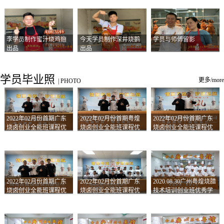
李学员制作蜜汁烧鸡翅
今天学员制作深井烧鹅
学员与师傅留影
出品
出品
学员毕业照
更多/more
|
PHOTO
2022年02月份首期广东
2022年02月份首期粤煌
2022年02月份首期广东
烧卤创业全能班课程优
烧卤创业全能班课程优
烧卤创业全能班课程优
秀学员留影
秀学员留影
秀学员留影
2022年02月份首期广东
2022年02月份首期广东
2020.08.30广州粤煌烧腊
烧卤创业全能班课程优
烧卤创业全能班课程优
技术培训创业班优秀学
秀学员留影
秀学员留影
员合影