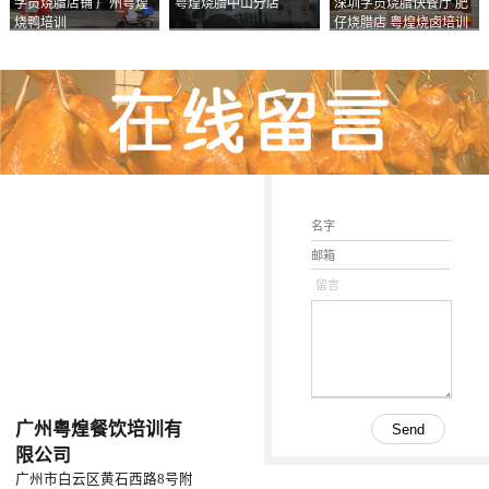
学员烧腊店铺 广州粤煌
粤煌烧腊中山分店
深圳学员烧腊快餐厅 肥
烧鸭培训
仔烧腊店 粤煌烧卤培训
学校
留言
广州粤煌餐饮培训有
限公司
广州市白云区黄石西路8号附