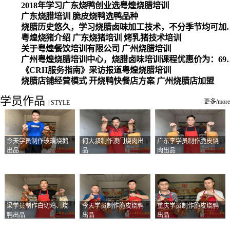
2018年学习广东烧鸭创业选粤煌烧腊培训
广东烧腊培训 脆皮烧鸭选鸭品种
烧腊历史悠久，学习烧腊卤味加工
粤煌烧猪介绍 广东烧猪培训 烤乳猪技术培训
关于粤煌餐饮培训有限公司 广州烧腊培训
广州粤煌烧腊培训中心，烧腊卤味培训课程优惠价为：6980元，学习烧腊、卤味、盐焗、白切、油鸡
《CRH服务指南》采访报道粤煌烧腊培训
烧腊店铺经营模式 开烧鸭快餐店方案 广州烧腊店加盟
学员作品
更多/more
|
STYLE
今天学员制作玻璃烧鹅
何大叔制作澳门烧肉出
广东李学员制作脆皮烧
出品
品
肉出品
梁学员制作白切鸡、烧
今天学员制作脆皮烧鸭
重庆学员制作脆皮烧鸭
鸭出品
出品
出品