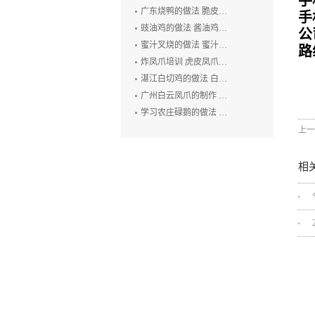
手
广东烧鸭的做法 脆皮烧鸭培训 广州烤鸭技术培训 烧腊培训
手
豉油鸡的做法 酱油鸡的制作方法 玫瑰露豉油鸡培训
公
蜜汁叉烧的做法 蜜汁叉烧的制作方法 叉烧肉培训 烧排骨培训
路
炸凤爪培训 虎皮凤爪的做法 豉汁凤爪的制作 鲍汁凤爪培训
湛江白切鸡的做法 白切鸡培训 廉江白斩鸡培训 粤式烧卤技术培训
广州白云凤爪的制作 白云猪手的做法 广式烧卤培训
学习农庄碌鹅的做法 禄鹅的制作方法 碌鹅培训
上一
相