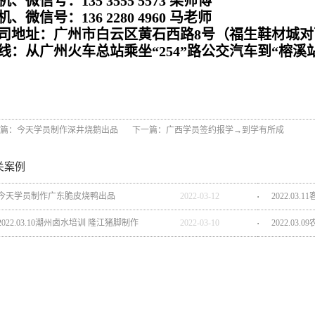
机、微信号：135 3555 5573 梁师傅
机、微信号：136 2280 4960 马老师
司地址：广州市白云区黄石西路8号（福生鞋材城对
线：从广州火车总站乘坐“254”路公交汽车到“榕溪
篇：
今天学员制作深井烧鹅出品
下一篇：
广西学员签约报学→到学有所成
关案例
今天学员制作广东脆皮烧鸭出品
2022
-
03
-
12
2022.0
2022.03.10潮州卤水培训 隆江猪脚制作
2022
-
03
-
10
2022.03