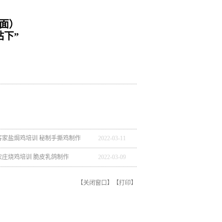
面）
站下”
3.11客家盐焗鸡培训 秘制手撕鸡制作
2022
-
03
-
11
.09农庄烧鸡培训 脆皮乳鸽制作
2022
-
03
-
09
【
关闭窗口
】【
打印
】