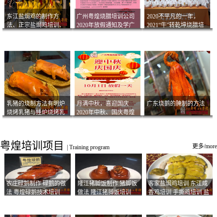
东江盐焗鸡的制作方
广州粤煌烧腊培训公司
2020不平凡的一年，
法、正宗盐焗鸡培训、
2020年放假通知及学广
2021“牛”转乾坤烧腊培
客家咸鸡技术
州烧卤技术2021年开班
训
通知
乳猪的烧制方法有明炉
月满中秋，喜迎国庆
广东烧鹅的腌制的方法
烧烤乳猪与挂炉烧烤乳
2020年中秋、国庆粤煌
猪以及乳猪酱的制作方
烧腊培训放假通知
法
粤煌培训项目
更多/more
|
Training program
农庄碌鹅制作 碌鹅的做
隆江猪脚饭制作 猪脚饭
客家盐焗鸡培训 东江咸
法 粤煌碌鹅技术培训
做法 隆江猪脚饭培训
香鸡培训 手撕鸡培训 盐
焗凤爪培训