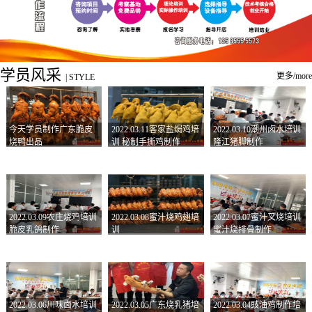
学员风采
更多/more
|
STYLE
今天学员制作广东脆皮
2022.03.11客家盐焗鸡培
2022.03.10潮州卤水培训
烧鸭出品
训 秘制手撕鸡制作
隆江猪脚制作
2022.03.09农庄烧鸡培训
2022.03.08蜜汁烧鸡翅培
2022.03.07蜜汁叉烧培训
脆皮乳鸽制作
训
蜜汁烧排骨制作
2022.03.06川味卤水培训
2022.03.05广东烧乳猪培
2022.03.04豉油鸡制作培