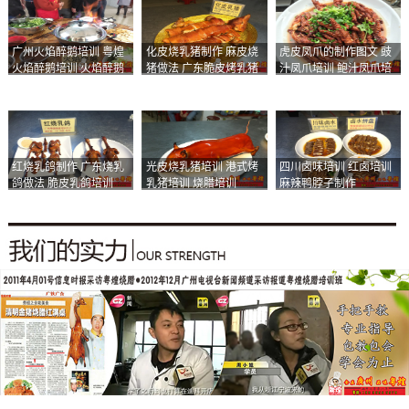
广州火焰醉鹅培训 粤煌
化皮烧乳猪制作 麻皮烧
虎皮凤爪的制作图文 豉
火焰醉鹅培训 火焰醉鹅
猪做法 广东脆皮烤乳猪
汁凤爪培训 鲍汁凤爪培
加盟
培训
训
红烧乳鸽制作 广东烧乳
光皮烧乳猪培训 港式烤
四川卤味培训 红卤培训
鸽做法 脆皮乳鸽培训
乳猪培训 烧腊培训
麻辣鸭脖子制作