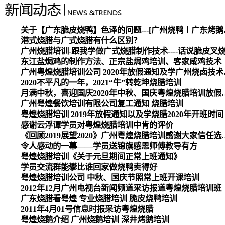
关于【广东脆皮烧
港式烧腊与广式烧腊有什么区别？
广州烧腊培训-跟我学做广式烧腊制作技术----话说脆皮叉
东江盐焗鸡的制作方法、正宗盐焗鸡培训、客家咸鸡技术
广州粤煌烧腊培
2020不平凡的一年，2021“牛”转乾坤烧腊培训
月满中秋，喜迎国庆2020
广州粤煌餐饮培训有限公司复工通知 烧腊培训
粤煌烧腊培训 2019年放假通知以及学烧腊2020年开班时间
感谢云浮谭学员对粤煌烧腊培训中肯的评价
《回顾2019展望2020》广州
令人感动的一幕——学员送锦旗感恩师傅教导有方
粤煌烧腊培训《关于元旦期间正常上班通知》
学员交流群能攀比谁回家做烧鸭卖得好
粤煌烧腊培训公司 中秋、国庆节照常上班开课培训
2012年12月广州电视台新闻频道采访报道粤煌烧腊培训班
广东烧腊看粤煌 专业烧腊培训 脆皮烧鸭培训
2011年4月01号信息时报采访粤煌烧腊
粤煌烧鹅介绍 广州烧鹅培训 深井烤鹅培训