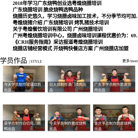
2018年学习广东烧鸭创业选粤煌烧腊培训
广东烧腊培训 脆皮烧鸭选鸭品种
烧腊历史悠久，学习烧腊卤味加工
粤煌烧猪介绍 广东烧猪培训 烤乳猪技术培训
关于粤煌餐饮培训有限公司 广州烧腊培训
广州粤煌烧腊培训中心，烧腊卤味培训课程优惠价为：6980元，学习烧腊、卤味、盐焗、白切、油鸡
《CRH服务指南》采访报道粤煌烧腊培训
烧腊店铺经营模式 开烧鸭快餐店方案 广州烧腊店加盟
学员作品
更多/more
|
STYLE
今天学员制作玻璃烧鹅
何大叔制作澳门烧肉出
广东李学员制作脆皮烧
出品
品
肉出品
梁学员制作白切鸡、烧
今天学员制作脆皮烧鸭
重庆学员制作脆皮烧鸭
鸭出品
出品
出品