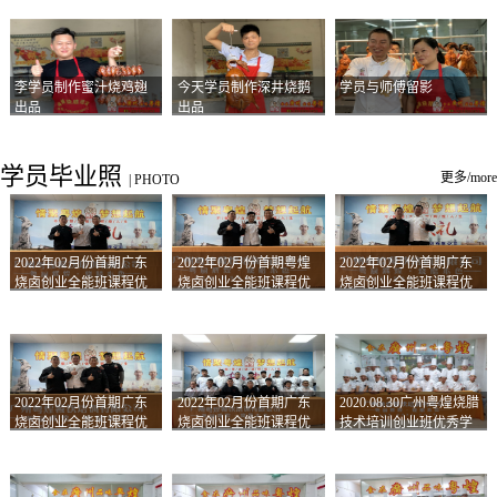
李学员制作蜜汁烧鸡翅
今天学员制作深井烧鹅
学员与师傅留影
出品
出品
学员毕业照
更多/more
|
PHOTO
2022年02月份首期广东
2022年02月份首期粤煌
2022年02月份首期广东
烧卤创业全能班课程优
烧卤创业全能班课程优
烧卤创业全能班课程优
秀学员留影
秀学员留影
秀学员留影
2022年02月份首期广东
2022年02月份首期广东
2020.08.30广州粤煌烧腊
烧卤创业全能班课程优
烧卤创业全能班课程优
技术培训创业班优秀学
秀学员留影
秀学员留影
员合影