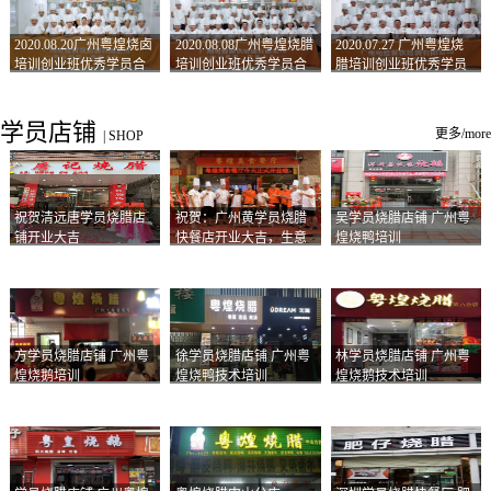
2020.08.20广州粤煌烧卤
2020.08.08广州粤煌烧腊
2020.07.27 广州粤煌烧
培训创业班优秀学员合
培训创业班优秀学员合
腊培训创业班优秀学员
影
影
合影
学员店铺
更多/more
|
SHOP
祝贺清远唐学员烧腊店
祝贺：广州黄学员烧腊
吴学员烧腊店铺 广州粤
铺开业大吉
快餐店开业大吉，生意
煌烧鸭培训
兴隆！
方学员烧腊店铺 广州粤
徐学员烧腊店铺 广州粤
林学员烧腊店铺 广州粤
煌烧鹅培训
煌烧鸭技术培训
煌烧鹅技术培训