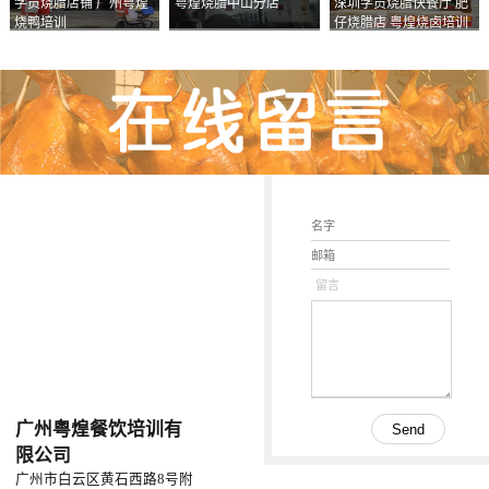
学员烧腊店铺 广州粤煌
粤煌烧腊中山分店
深圳学员烧腊快餐厅 肥
烧鸭培训
仔烧腊店 粤煌烧卤培训
学校
留言
广州粤煌餐饮培训有
限公司
广州市白云区黄石西路8号附