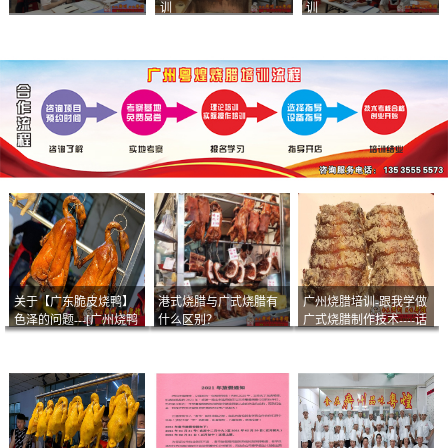
训
训
关于【广东脆皮烧鸭】
港式烧腊与广式烧腊有
广州烧腊培训-跟我学做
色泽的问题---[广州烧鸭
什么区别？
广式烧腊制作技术----话
︱广东烤鹅]什么样的色
说脆皮叉烧
泽是一个标准