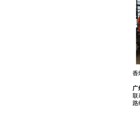
香
广
联
路