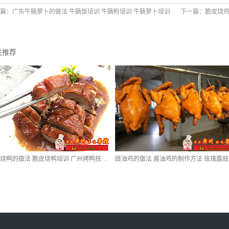
篇：
广东牛腩萝卜的做法 牛腩饭培训 牛腩粉培训 牛腩萝卜培训
下一篇：
脆皮烧鸡
关推荐
广东烧鸭的做法 脆皮烧鸭培训 广州烤鸭技术培训 烧腊培训
豉油