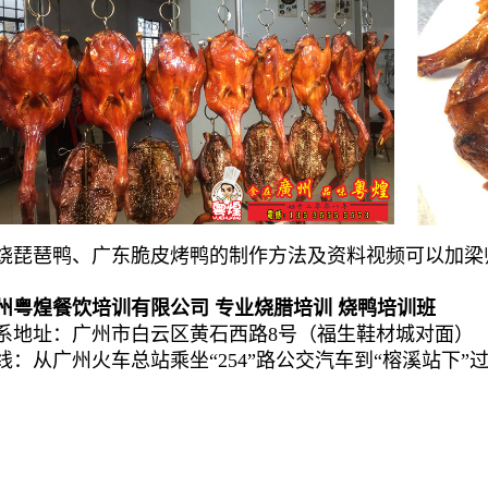
烧琵琶鸭、广东脆皮烤鸭的制作方法及资料视频可以加梁师傅微信
州粤煌餐饮培训有限公司 专业烧腊培训 烧鸭培训班
系地址：广州市白云区黄石西路8号（福生鞋材城对面）
线：从广州火车总站乘坐“254”路公交汽车到“榕溪站下”