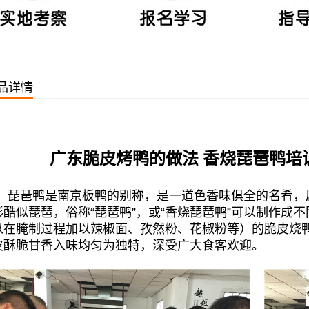
品详情
广东脆皮烤鸭的做法 香烧琵琶鸭培训
琵琶鸭是南京板鸭的别称，是一道色香味俱全的名肴，
形酷似琵琶，俗称“琵琶鸭”，或“香烧琵琶鸭”可以制作成
以在腌制过程加以辣椒面、孜然粉、花椒粉等）的脆皮烧
皮酥脆甘香入味均匀为独特，深受广大食客欢迎。