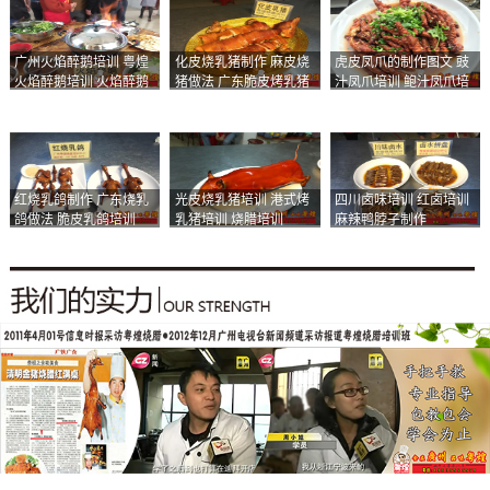
广州火焰醉鹅培训 粤煌
化皮烧乳猪制作 麻皮烧
虎皮凤爪的制作图文 豉
火焰醉鹅培训 火焰醉鹅
猪做法 广东脆皮烤乳猪
汁凤爪培训 鲍汁凤爪培
加盟
培训
训
红烧乳鸽制作 广东烧乳
光皮烧乳猪培训 港式烤
四川卤味培训 红卤培训
鸽做法 脆皮乳鸽培训
乳猪培训 烧腊培训
麻辣鸭脖子制作