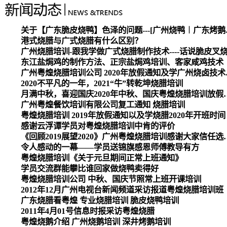
关于【广东脆皮烧
港式烧腊与广式烧腊有什么区别？
广州烧腊培训-跟我学做广式烧腊制作技术----话说脆皮叉
东江盐焗鸡的制作方法、正宗盐焗鸡培训、客家咸鸡技术
广州粤煌烧腊培
2020不平凡的一年，2021“牛”转乾坤烧腊培训
月满中秋，喜迎国庆2020
广州粤煌餐饮培训有限公司复工通知 烧腊培训
粤煌烧腊培训 2019年放假通知以及学烧腊2020年开班时间
感谢云浮谭学员对粤煌烧腊培训中肯的评价
《回顾2019展望2020》广州
令人感动的一幕——学员送锦旗感恩师傅教导有方
粤煌烧腊培训《关于元旦期间正常上班通知》
学员交流群能攀比谁回家做烧鸭卖得好
粤煌烧腊培训公司 中秋、国庆节照常上班开课培训
2012年12月广州电视台新闻频道采访报道粤煌烧腊培训班
广东烧腊看粤煌 专业烧腊培训 脆皮烧鸭培训
2011年4月01号信息时报采访粤煌烧腊
粤煌烧鹅介绍 广州烧鹅培训 深井烤鹅培训