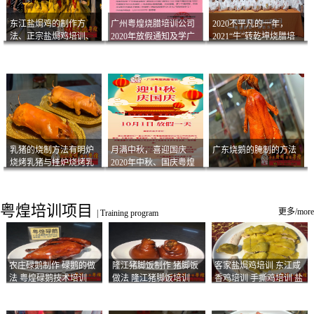
东江盐焗鸡的制作方
广州粤煌烧腊培训公司
2020不平凡的一年，
法、正宗盐焗鸡培训、
2020年放假通知及学广
2021“牛”转乾坤烧腊培
客家咸鸡技术
州烧卤技术2021年开班
训
通知
乳猪的烧制方法有明炉
月满中秋，喜迎国庆
广东烧鹅的腌制的方法
烧烤乳猪与挂炉烧烤乳
2020年中秋、国庆粤煌
猪以及乳猪酱的制作方
烧腊培训放假通知
法
粤煌培训项目
更多/more
|
Training program
农庄碌鹅制作 碌鹅的做
隆江猪脚饭制作 猪脚饭
客家盐焗鸡培训 东江咸
法 粤煌碌鹅技术培训
做法 隆江猪脚饭培训
香鸡培训 手撕鸡培训 盐
焗凤爪培训