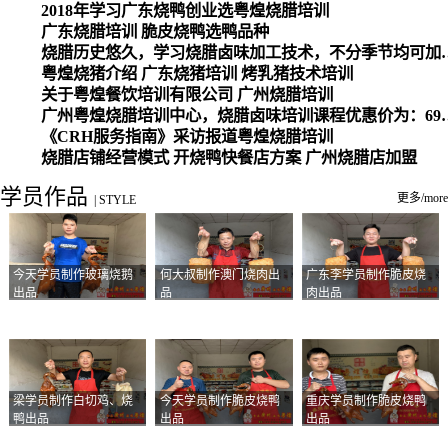
2018年学习广东烧鸭创业选粤煌烧腊培训
广东烧腊培训 脆皮烧鸭选鸭品种
烧腊历史悠久，学习烧腊卤味加工
粤煌烧猪介绍 广东烧猪培训 烤乳猪技术培训
关于粤煌餐饮培训有限公司 广州烧腊培训
广州粤煌烧腊培训中心，烧腊卤味培训课程优惠价为：6980元，学习烧腊、卤味、盐焗、白切、油鸡
《CRH服务指南》采访报道粤煌烧腊培训
烧腊店铺经营模式 开烧鸭快餐店方案 广州烧腊店加盟
学员作品
更多/more
|
STYLE
今天学员制作玻璃烧鹅
何大叔制作澳门烧肉出
广东李学员制作脆皮烧
出品
品
肉出品
梁学员制作白切鸡、烧
今天学员制作脆皮烧鸭
重庆学员制作脆皮烧鸭
鸭出品
出品
出品