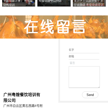
学员烧腊店铺 广州粤煌
粤煌烧腊中山分店
深圳学员烧腊快餐厅 肥
烧鸭培训
仔烧腊店 粤煌烧卤培训
学校
留言
广州粤煌餐饮培训有
限公司
广州市白云区黄石西路8号附