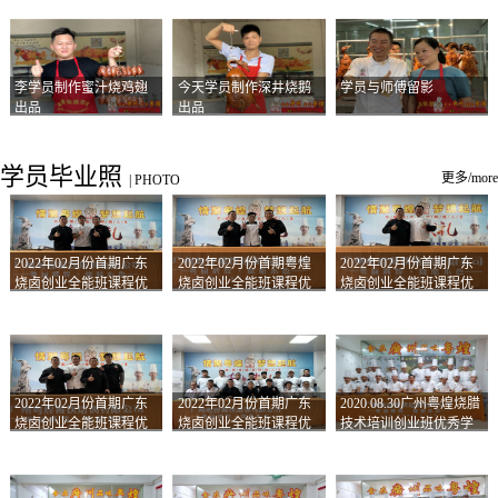
李学员制作蜜汁烧鸡翅
今天学员制作深井烧鹅
学员与师傅留影
出品
出品
学员毕业照
更多/more
|
PHOTO
2022年02月份首期广东
2022年02月份首期粤煌
2022年02月份首期广东
烧卤创业全能班课程优
烧卤创业全能班课程优
烧卤创业全能班课程优
秀学员留影
秀学员留影
秀学员留影
2022年02月份首期广东
2022年02月份首期广东
2020.08.30广州粤煌烧腊
烧卤创业全能班课程优
烧卤创业全能班课程优
技术培训创业班优秀学
秀学员留影
秀学员留影
员合影