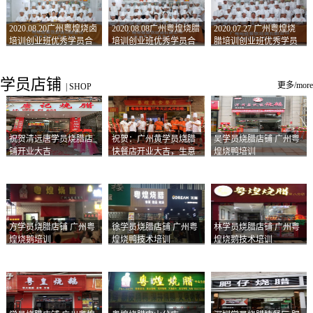
2020.08.20广州粤煌烧卤
2020.08.08广州粤煌烧腊
2020.07.27 广州粤煌烧
培训创业班优秀学员合
培训创业班优秀学员合
腊培训创业班优秀学员
影
影
合影
学员店铺
更多/more
|
SHOP
祝贺清远唐学员烧腊店
祝贺：广州黄学员烧腊
吴学员烧腊店铺 广州粤
铺开业大吉
快餐店开业大吉，生意
煌烧鸭培训
兴隆！
方学员烧腊店铺 广州粤
徐学员烧腊店铺 广州粤
林学员烧腊店铺 广州粤
煌烧鹅培训
煌烧鸭技术培训
煌烧鹅技术培训