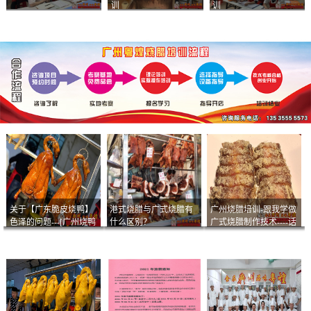
训
训
关于【广东脆皮烧鸭】
港式烧腊与广式烧腊有
广州烧腊培训-跟我学做
色泽的问题---[广州烧鸭
什么区别？
广式烧腊制作技术----话
︱广东烤鹅]什么样的色
说脆皮叉烧
泽是一个标准