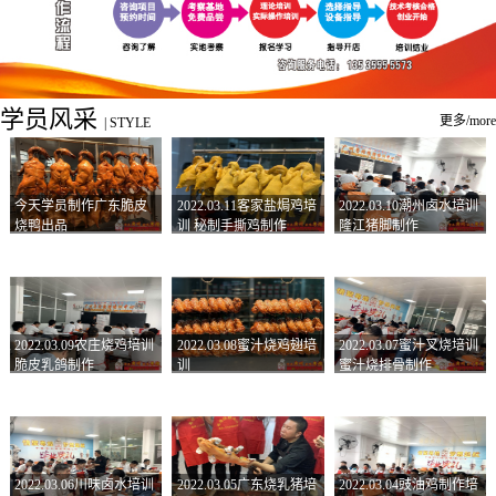
学员风采
更多/more
|
STYLE
今天学员制作广东脆皮
2022.03.11客家盐焗鸡培
2022.03.10潮州卤水培训
烧鸭出品
训 秘制手撕鸡制作
隆江猪脚制作
2022.03.09农庄烧鸡培训
2022.03.08蜜汁烧鸡翅培
2022.03.07蜜汁叉烧培训
脆皮乳鸽制作
训
蜜汁烧排骨制作
2022.03.06川味卤水培训
2022.03.05广东烧乳猪培
2022.03.04豉油鸡制作培