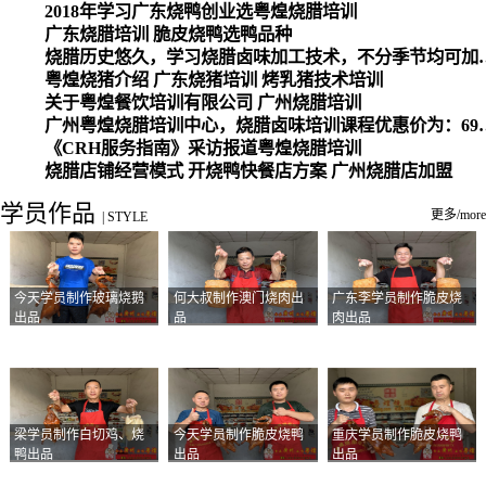
2018年学习广东烧鸭创业选粤煌烧腊培训
广东烧腊培训 脆皮烧鸭选鸭品种
烧腊历史悠久，学习烧腊卤味加工
粤煌烧猪介绍 广东烧猪培训 烤乳猪技术培训
关于粤煌餐饮培训有限公司 广州烧腊培训
广州粤煌烧腊培训中心，烧腊卤味培训课程优惠价为：6980元，学习烧腊、卤味、盐焗、白切、油鸡
《CRH服务指南》采访报道粤煌烧腊培训
烧腊店铺经营模式 开烧鸭快餐店方案 广州烧腊店加盟
学员作品
更多/more
|
STYLE
今天学员制作玻璃烧鹅
何大叔制作澳门烧肉出
广东李学员制作脆皮烧
出品
品
肉出品
梁学员制作白切鸡、烧
今天学员制作脆皮烧鸭
重庆学员制作脆皮烧鸭
鸭出品
出品
出品