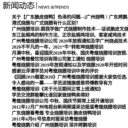
关于【广东脆皮烧
港式烧腊与广式烧腊有什么区别？
广州烧腊培训-跟我学做广式烧腊制作技术----话说脆皮叉
东江盐焗鸡的制作方法、正宗盐焗鸡培训、客家咸鸡技术
广州粤煌烧腊培
2020不平凡的一年，2021“牛”转乾坤烧腊培训
月满中秋，喜迎国庆2020
广州粤煌餐饮培训有限公司复工通知 烧腊培训
粤煌烧腊培训 2019年放假通知以及学烧腊2020年开班时间
感谢云浮谭学员对粤煌烧腊培训中肯的评价
《回顾2019展望2020》广州
令人感动的一幕——学员送锦旗感恩师傅教导有方
粤煌烧腊培训《关于元旦期间正常上班通知》
学员交流群能攀比谁回家做烧鸭卖得好
粤煌烧腊培训公司 中秋、国庆节照常上班开课培训
2012年12月广州电视台新闻频道采访报道粤煌烧腊培训班
广东烧腊看粤煌 专业烧腊培训 脆皮烧鸭培训
2011年4月01号信息时报采访粤煌烧腊
粤煌烧鹅介绍 广州烧鹅培训 深井烤鹅培训