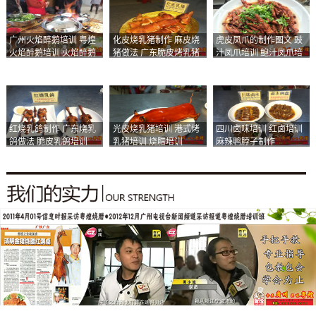
广州火焰醉鹅培训 粤煌
化皮烧乳猪制作 麻皮烧
虎皮凤爪的制作图文 豉
火焰醉鹅培训 火焰醉鹅
猪做法 广东脆皮烤乳猪
汁凤爪培训 鲍汁凤爪培
加盟
培训
训
红烧乳鸽制作 广东烧乳
光皮烧乳猪培训 港式烤
四川卤味培训 红卤培训
鸽做法 脆皮乳鸽培训
乳猪培训 烧腊培训
麻辣鸭脖子制作