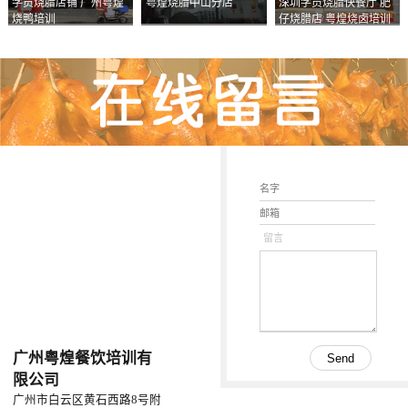
学员烧腊店铺 广州粤煌
粤煌烧腊中山分店
深圳学员烧腊快餐厅 肥
烧鸭培训
仔烧腊店 粤煌烧卤培训
学校
留言
广州粤煌餐饮培训有
限公司
广州市白云区黄石西路8号附