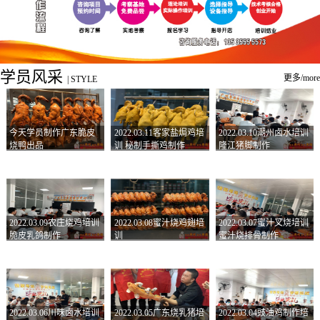
学员风采
更多/more
|
STYLE
今天学员制作广东脆皮
2022.03.11客家盐焗鸡培
2022.03.10潮州卤水培训
烧鸭出品
训 秘制手撕鸡制作
隆江猪脚制作
2022.03.09农庄烧鸡培训
2022.03.08蜜汁烧鸡翅培
2022.03.07蜜汁叉烧培训
脆皮乳鸽制作
训
蜜汁烧排骨制作
2022.03.06川味卤水培训
2022.03.05广东烧乳猪培
2022.03.04豉油鸡制作培