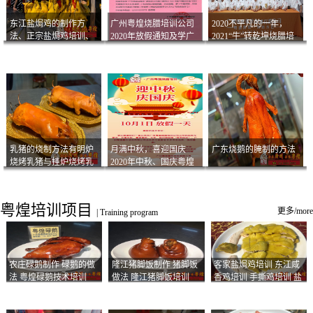
东江盐焗鸡的制作方
广州粤煌烧腊培训公司
2020不平凡的一年，
法、正宗盐焗鸡培训、
2020年放假通知及学广
2021“牛”转乾坤烧腊培
客家咸鸡技术
州烧卤技术2021年开班
训
通知
乳猪的烧制方法有明炉
月满中秋，喜迎国庆
广东烧鹅的腌制的方法
烧烤乳猪与挂炉烧烤乳
2020年中秋、国庆粤煌
猪以及乳猪酱的制作方
烧腊培训放假通知
法
粤煌培训项目
更多/more
|
Training program
农庄碌鹅制作 碌鹅的做
隆江猪脚饭制作 猪脚饭
客家盐焗鸡培训 东江咸
法 粤煌碌鹅技术培训
做法 隆江猪脚饭培训
香鸡培训 手撕鸡培训 盐
焗凤爪培训