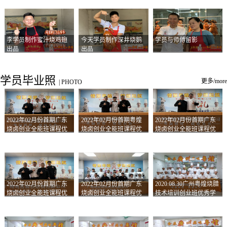
李学员制作蜜汁烧鸡翅
今天学员制作深井烧鹅
学员与师傅留影
出品
出品
学员毕业照
更多/more
|
PHOTO
2022年02月份首期广东
2022年02月份首期粤煌
2022年02月份首期广东
烧卤创业全能班课程优
烧卤创业全能班课程优
烧卤创业全能班课程优
秀学员留影
秀学员留影
秀学员留影
2022年02月份首期广东
2022年02月份首期广东
2020.08.30广州粤煌烧腊
烧卤创业全能班课程优
烧卤创业全能班课程优
技术培训创业班优秀学
秀学员留影
秀学员留影
员合影