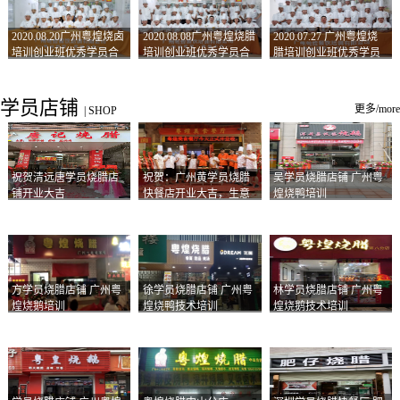
2020.08.20广州粤煌烧卤
2020.08.08广州粤煌烧腊
2020.07.27 广州粤煌烧
培训创业班优秀学员合
培训创业班优秀学员合
腊培训创业班优秀学员
影
影
合影
学员店铺
更多/more
|
SHOP
祝贺清远唐学员烧腊店
祝贺：广州黄学员烧腊
吴学员烧腊店铺 广州粤
铺开业大吉
快餐店开业大吉，生意
煌烧鸭培训
兴隆！
方学员烧腊店铺 广州粤
徐学员烧腊店铺 广州粤
林学员烧腊店铺 广州粤
煌烧鹅培训
煌烧鸭技术培训
煌烧鹅技术培训