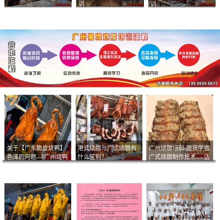
训
训
关于【广东脆皮烧鸭】
港式烧腊与广式烧腊有
广州烧腊培训-跟我学做
色泽的问题---[广州烧鸭
什么区别？
广式烧腊制作技术----话
︱广东烤鹅]什么样的色
说脆皮叉烧
泽是一个标准