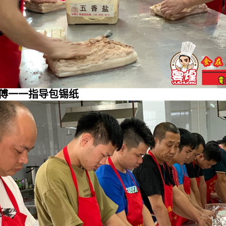
傅一一指导包锡纸