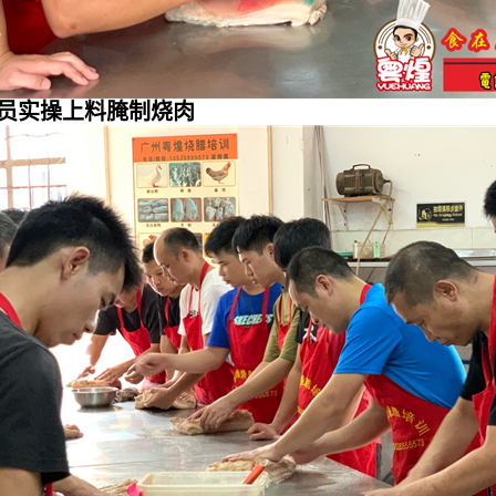
员实操上料腌制烧肉