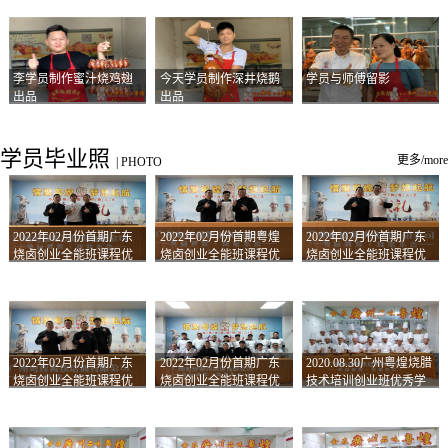
李学员制作蜜汁烧鸡翅
今天学员制作深井烧鹅
学员与师傅留影
出品
出品
学员毕业照
更多/more
|
PHOTO
2022年02月份首期广东
2022年02月份首期粤煌
2022年02月份首期广东
烧卤创业全能班课程优
烧卤创业全能班课程优
烧卤创业全能班课程优
秀学员留影
秀学员留影
秀学员留影
2022年02月份首期广东
2022年02月份首期广东
2020.08.30广州粤煌烧腊
烧卤创业全能班课程优
烧卤创业全能班课程优
技术培训创业班优秀学
秀学员留影
秀学员留影
员合影