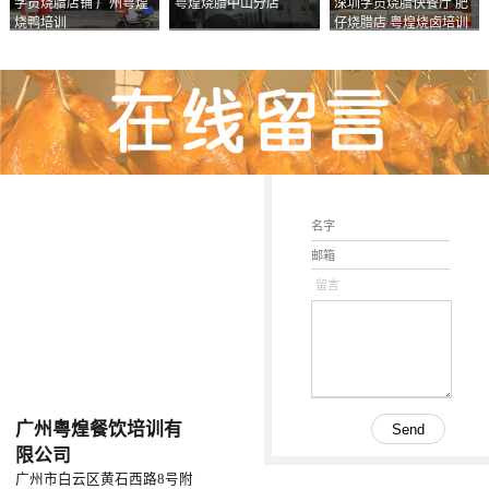
学员烧腊店铺 广州粤煌
粤煌烧腊中山分店
深圳学员烧腊快餐厅 肥
烧鸭培训
仔烧腊店 粤煌烧卤培训
学校
留言
广州粤煌餐饮培训有
限公司
广州市白云区黄石西路8号附