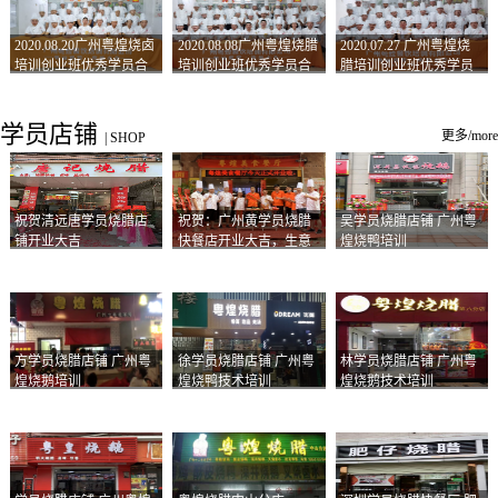
2020.08.20广州粤煌烧卤
2020.08.08广州粤煌烧腊
2020.07.27 广州粤煌烧
培训创业班优秀学员合
培训创业班优秀学员合
腊培训创业班优秀学员
影
影
合影
学员店铺
更多/more
|
SHOP
祝贺清远唐学员烧腊店
祝贺：广州黄学员烧腊
吴学员烧腊店铺 广州粤
铺开业大吉
快餐店开业大吉，生意
煌烧鸭培训
兴隆！
方学员烧腊店铺 广州粤
徐学员烧腊店铺 广州粤
林学员烧腊店铺 广州粤
煌烧鹅培训
煌烧鸭技术培训
煌烧鹅技术培训