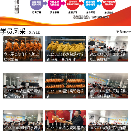
学员风采
更多/more
|
STYLE
今天学员制作广东脆皮
2022.03.11客家盐焗鸡培
2022.03.10潮州卤水培训
烧鸭出品
训 秘制手撕鸡制作
隆江猪脚制作
2022.03.09农庄烧鸡培训
2022.03.08蜜汁烧鸡翅培
2022.03.07蜜汁叉烧培训
脆皮乳鸽制作
训
蜜汁烧排骨制作
2022.03.06川味卤水培训
2022.03.05广东烧乳猪培
2022.03.04豉油鸡制作培