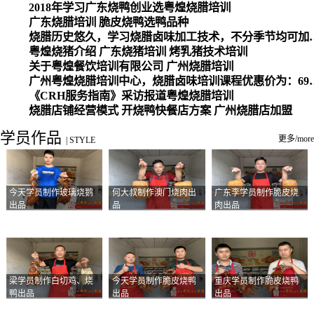
2018年学习广东烧鸭创业选粤煌烧腊培训
广东烧腊培训 脆皮烧鸭选鸭品种
烧腊历史悠久，学习烧腊卤味加工
粤煌烧猪介绍 广东烧猪培训 烤乳猪技术培训
关于粤煌餐饮培训有限公司 广州烧腊培训
广州粤煌烧腊培训中心，烧腊卤味培训课程优惠价为：6980元，学习烧腊、卤味、盐焗、白切、油鸡
《CRH服务指南》采访报道粤煌烧腊培训
烧腊店铺经营模式 开烧鸭快餐店方案 广州烧腊店加盟
学员作品
更多/more
|
STYLE
今天学员制作玻璃烧鹅
何大叔制作澳门烧肉出
广东李学员制作脆皮烧
出品
品
肉出品
梁学员制作白切鸡、烧
今天学员制作脆皮烧鸭
重庆学员制作脆皮烧鸭
鸭出品
出品
出品