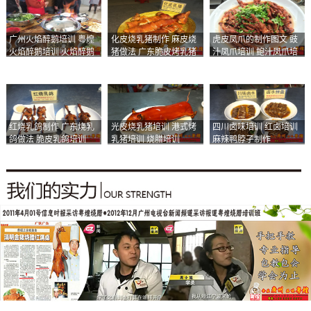
广州火焰醉鹅培训 粤煌
化皮烧乳猪制作 麻皮烧
虎皮凤爪的制作图文 豉
火焰醉鹅培训 火焰醉鹅
猪做法 广东脆皮烤乳猪
汁凤爪培训 鲍汁凤爪培
加盟
培训
训
红烧乳鸽制作 广东烧乳
光皮烧乳猪培训 港式烤
四川卤味培训 红卤培训
鸽做法 脆皮乳鸽培训
乳猪培训 烧腊培训
麻辣鸭脖子制作