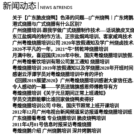
关于【广东脆皮烧
港式烧腊与广式烧腊有什么区别？
广州烧腊培训-跟我学做广式烧腊制作技术----话说脆皮叉
东江盐焗鸡的制作方法、正宗盐焗鸡培训、客家咸鸡技术
广州粤煌烧腊培
2020不平凡的一年，2021“牛”转乾坤烧腊培训
月满中秋，喜迎国庆2020
广州粤煌餐饮培训有限公司复工通知 烧腊培训
粤煌烧腊培训 2019年放假通知以及学烧腊2020年开班时间
感谢云浮谭学员对粤煌烧腊培训中肯的评价
《回顾2019展望2020》广州
令人感动的一幕——学员送锦旗感恩师傅教导有方
粤煌烧腊培训《关于元旦期间正常上班通知》
学员交流群能攀比谁回家做烧鸭卖得好
粤煌烧腊培训公司 中秋、国庆节照常上班开课培训
2012年12月广州电视台新闻频道采访报道粤煌烧腊培训班
广东烧腊看粤煌 专业烧腊培训 脆皮烧鸭培训
2011年4月01号信息时报采访粤煌烧腊
粤煌烧鹅介绍 广州烧鹅培训 深井烤鹅培训