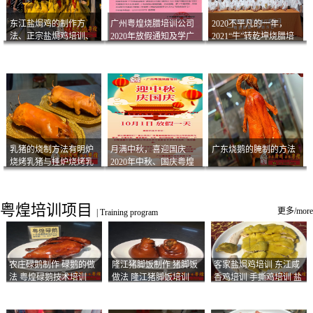
东江盐焗鸡的制作方
广州粤煌烧腊培训公司
2020不平凡的一年，
法、正宗盐焗鸡培训、
2020年放假通知及学广
2021“牛”转乾坤烧腊培
客家咸鸡技术
州烧卤技术2021年开班
训
通知
乳猪的烧制方法有明炉
月满中秋，喜迎国庆
广东烧鹅的腌制的方法
烧烤乳猪与挂炉烧烤乳
2020年中秋、国庆粤煌
猪以及乳猪酱的制作方
烧腊培训放假通知
法
粤煌培训项目
更多/more
|
Training program
农庄碌鹅制作 碌鹅的做
隆江猪脚饭制作 猪脚饭
客家盐焗鸡培训 东江咸
法 粤煌碌鹅技术培训
做法 隆江猪脚饭培训
香鸡培训 手撕鸡培训 盐
焗凤爪培训