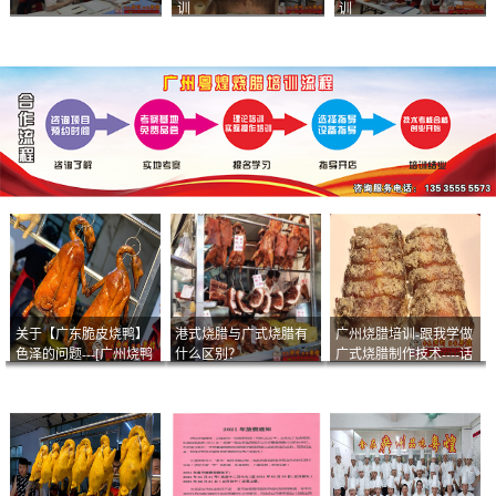
训
训
关于【广东脆皮烧鸭】
港式烧腊与广式烧腊有
广州烧腊培训-跟我学做
色泽的问题---[广州烧鸭
什么区别？
广式烧腊制作技术----话
︱广东烤鹅]什么样的色
说脆皮叉烧
泽是一个标准