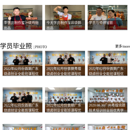
李学员制作蜜汁烧鸡翅
今天学员制作深井烧鹅
学员与师傅留影
出品
出品
学员毕业照
更多/more
|
PHOTO
2022年02月份首期广东
2022年02月份首期粤煌
2022年02月份首期广东
烧卤创业全能班课程优
烧卤创业全能班课程优
烧卤创业全能班课程优
秀学员留影
秀学员留影
秀学员留影
2022年02月份首期广东
2022年02月份首期广东
2020.08.30广州粤煌烧腊
烧卤创业全能班课程优
烧卤创业全能班课程优
技术培训创业班优秀学
秀学员留影
秀学员留影
员合影