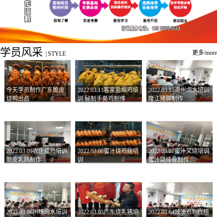
学员风采
更多/more
|
STYLE
今天学员制作广东脆皮
2022.03.11客家盐焗鸡培
2022.03.10潮州卤水培训
烧鸭出品
训 秘制手撕鸡制作
隆江猪脚制作
2022.03.09农庄烧鸡培训
2022.03.08蜜汁烧鸡翅培
2022.03.07蜜汁叉烧培训
脆皮乳鸽制作
训
蜜汁烧排骨制作
2022.03.06川味卤水培训
2022.03.05广东烧乳猪培
2022.03.04豉油鸡制作培