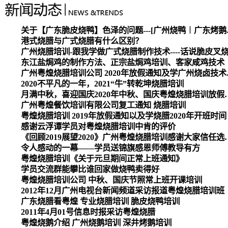
关于【广东脆皮烧
港式烧腊与广式烧腊有什么区别？
广州烧腊培训-跟我学做广式烧腊制作技术----话说脆皮叉
东江盐焗鸡的制作方法、正宗盐焗鸡培训、客家咸鸡技术
广州粤煌烧腊培
2020不平凡的一年，2021“牛”转乾坤烧腊培训
月满中秋，喜迎国庆2020
广州粤煌餐饮培训有限公司复工通知 烧腊培训
粤煌烧腊培训 2019年放假通知以及学烧腊2020年开班时间
感谢云浮谭学员对粤煌烧腊培训中肯的评价
《回顾2019展望2020》广州
令人感动的一幕——学员送锦旗感恩师傅教导有方
粤煌烧腊培训《关于元旦期间正常上班通知》
学员交流群能攀比谁回家做烧鸭卖得好
粤煌烧腊培训公司 中秋、国庆节照常上班开课培训
2012年12月广州电视台新闻频道采访报道粤煌烧腊培训班
广东烧腊看粤煌 专业烧腊培训 脆皮烧鸭培训
2011年4月01号信息时报采访粤煌烧腊
粤煌烧鹅介绍 广州烧鹅培训 深井烤鹅培训