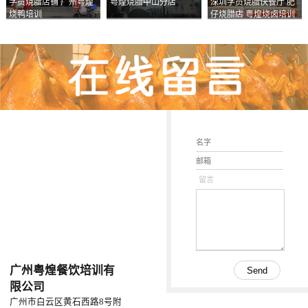
学员烧腊店铺 广州粤煌
粤煌烧腊中山分店
深圳学员烧腊快餐厅 肥
烧鸭培训
仔烧腊店 粤煌烧卤培训
学校
留言
广州粤煌餐饮培训有
限公司
广州市白云区黄石西路8号附