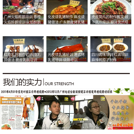
广州火焰醉鹅培训 粤煌
化皮烧乳猪制作 麻皮烧
虎皮凤爪的制作图文 豉
火焰醉鹅培训 火焰醉鹅
猪做法 广东脆皮烤乳猪
汁凤爪培训 鲍汁凤爪培
加盟
培训
训
红烧乳鸽制作 广东烧乳
光皮烧乳猪培训 港式烤
四川卤味培训 红卤培训
鸽做法 脆皮乳鸽培训
乳猪培训 烧腊培训
麻辣鸭脖子制作