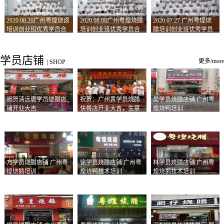
2020.08.20广州粤煌烧卤
2020.08.08广州粤煌烧腊
2020.07.27 广州粤煌烧
培训创业班优秀学员合
培训创业班优秀学员合
腊培训创业班优秀学员
影
影
合影
学员店铺
更多/more
|
SHOP
祝贺清远唐学员烧腊店
祝贺：广州黄学员烧腊
吴学员烧腊店铺 广州粤
铺开业大吉
快餐店开业大吉，生意
煌烧鸭培训
兴隆！
方学员烧腊店铺 广州粤
徐学员烧腊店铺 广州粤
林学员烧腊店铺 广州粤
煌烧鹅培训
煌烧鸭技术培训
煌烧鹅技术培训