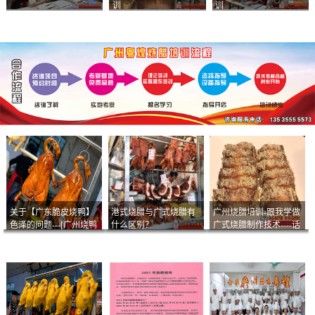
训
训
关于【广东脆皮烧鸭】
港式烧腊与广式烧腊有
广州烧腊培训-跟我学做
色泽的问题---[广州烧鸭
什么区别？
广式烧腊制作技术----话
︱广东烤鹅]什么样的色
说脆皮叉烧
泽是一个标准