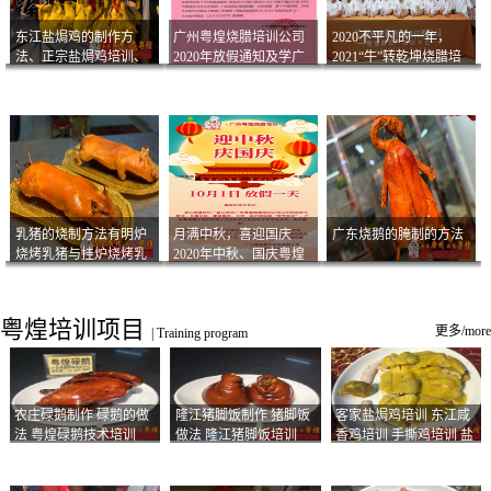
东江盐焗鸡的制作方
广州粤煌烧腊培训公司
2020不平凡的一年，
法、正宗盐焗鸡培训、
2020年放假通知及学广
2021“牛”转乾坤烧腊培
客家咸鸡技术
州烧卤技术2021年开班
训
通知
乳猪的烧制方法有明炉
月满中秋，喜迎国庆
广东烧鹅的腌制的方法
烧烤乳猪与挂炉烧烤乳
2020年中秋、国庆粤煌
猪以及乳猪酱的制作方
烧腊培训放假通知
法
粤煌培训项目
更多/more
|
Training program
农庄碌鹅制作 碌鹅的做
隆江猪脚饭制作 猪脚饭
客家盐焗鸡培训 东江咸
法 粤煌碌鹅技术培训
做法 隆江猪脚饭培训
香鸡培训 手撕鸡培训 盐
焗凤爪培训