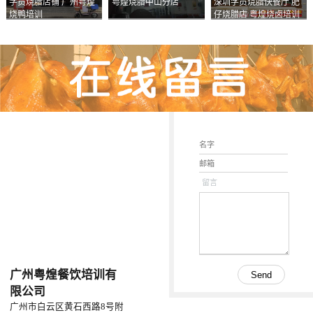
学员烧腊店铺 广州粤煌
粤煌烧腊中山分店
深圳学员烧腊快餐厅 肥
烧鸭培训
仔烧腊店 粤煌烧卤培训
学校
留言
广州粤煌餐饮培训有
限公司
广州市白云区黄石西路8号附