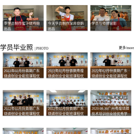
李学员制作蜜汁烧鸡翅
今天学员制作深井烧鹅
学员与师傅留影
出品
出品
学员毕业照
更多/more
|
PHOTO
2022年02月份首期广东
2022年02月份首期粤煌
2022年02月份首期广东
烧卤创业全能班课程优
烧卤创业全能班课程优
烧卤创业全能班课程优
秀学员留影
秀学员留影
秀学员留影
2022年02月份首期广东
2022年02月份首期广东
2020.08.30广州粤煌烧腊
烧卤创业全能班课程优
烧卤创业全能班课程优
技术培训创业班优秀学
秀学员留影
秀学员留影
员合影