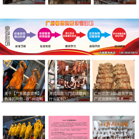
训
训
关于【广东脆皮烧鸭】
港式烧腊与广式烧腊有
广州烧腊培训-跟我学做
色泽的问题---[广州烧鸭
什么区别？
广式烧腊制作技术----话
︱广东烤鹅]什么样的色
说脆皮叉烧
泽是一个标准