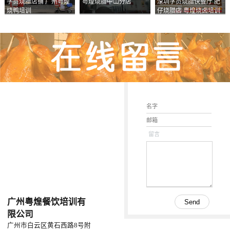
学员烧腊店铺 广州粤煌
粤煌烧腊中山分店
深圳学员烧腊快餐厅 肥
烧鸭培训
仔烧腊店 粤煌烧卤培训
学校
留言
广州粤煌餐饮培训有
限公司
广州市白云区黄石西路8号附