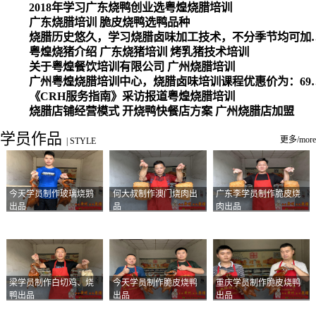
2018年学习广东烧鸭创业选粤煌烧腊培训
广东烧腊培训 脆皮烧鸭选鸭品种
烧腊历史悠久，学习烧腊卤味加工
粤煌烧猪介绍 广东烧猪培训 烤乳猪技术培训
关于粤煌餐饮培训有限公司 广州烧腊培训
广州粤煌烧腊培训中心，烧腊卤味培训课程优惠价为：6980元，学习烧腊、卤味、盐焗、白切、油鸡
《CRH服务指南》采访报道粤煌烧腊培训
烧腊店铺经营模式 开烧鸭快餐店方案 广州烧腊店加盟
学员作品
更多/more
|
STYLE
今天学员制作玻璃烧鹅
何大叔制作澳门烧肉出
广东李学员制作脆皮烧
出品
品
肉出品
梁学员制作白切鸡、烧
今天学员制作脆皮烧鸭
重庆学员制作脆皮烧鸭
鸭出品
出品
出品