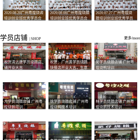
2020.08.20广州粤煌烧卤
2020.08.08广州粤煌烧腊
2020.07.27 广州粤煌烧
培训创业班优秀学员合
培训创业班优秀学员合
腊培训创业班优秀学员
影
影
合影
学员店铺
更多/more
|
SHOP
祝贺清远唐学员烧腊店
祝贺：广州黄学员烧腊
吴学员烧腊店铺 广州粤
铺开业大吉
快餐店开业大吉，生意
煌烧鸭培训
兴隆！
方学员烧腊店铺 广州粤
徐学员烧腊店铺 广州粤
林学员烧腊店铺 广州粤
煌烧鹅培训
煌烧鸭技术培训
煌烧鹅技术培训