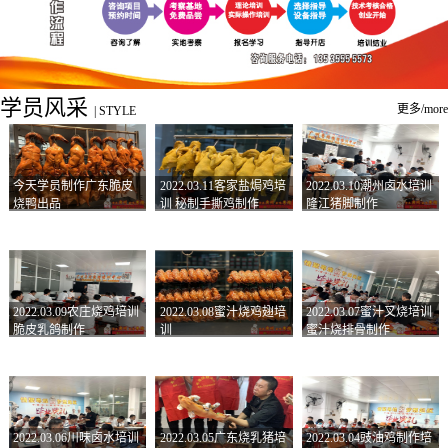
学员风采
更多/more
|
STYLE
今天学员制作广东脆皮
2022.03.11客家盐焗鸡培
2022.03.10潮州卤水培训
烧鸭出品
训 秘制手撕鸡制作
隆江猪脚制作
2022.03.09农庄烧鸡培训
2022.03.08蜜汁烧鸡翅培
2022.03.07蜜汁叉烧培训
脆皮乳鸽制作
训
蜜汁烧排骨制作
2022.03.06川味卤水培训
2022.03.05广东烧乳猪培
2022.03.04豉油鸡制作培