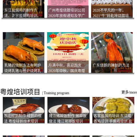
东江盐焗鸡的制作方
广州粤煌烧腊培训公司
2020不平凡的一年，
法、正宗盐焗鸡培训、
2020年放假通知及学广
2021“牛”转乾坤烧腊培
客家咸鸡技术
州烧卤技术2021年开班
训
通知
乳猪的烧制方法有明炉
月满中秋，喜迎国庆
广东烧鹅的腌制的方法
烧烤乳猪与挂炉烧烤乳
2020年中秋、国庆粤煌
猪以及乳猪酱的制作方
烧腊培训放假通知
法
粤煌培训项目
更多/more
|
Training program
农庄碌鹅制作 碌鹅的做
隆江猪脚饭制作 猪脚饭
客家盐焗鸡培训 东江咸
法 粤煌碌鹅技术培训
做法 隆江猪脚饭培训
香鸡培训 手撕鸡培训 盐
焗凤爪培训