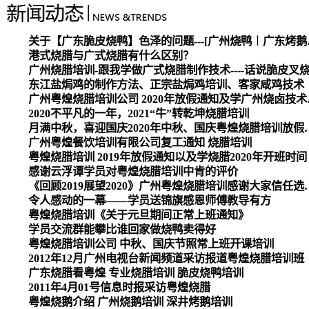
关于【广东脆皮烧
港式烧腊与广式烧腊有什么区别？
广州烧腊培训-跟我学做广式烧腊制作技术----话说脆皮叉
东江盐焗鸡的制作方法、正宗盐焗鸡培训、客家咸鸡技术
广州粤煌烧腊培
2020不平凡的一年，2021“牛”转乾坤烧腊培训
月满中秋，喜迎国庆2020
广州粤煌餐饮培训有限公司复工通知 烧腊培训
粤煌烧腊培训 2019年放假通知以及学烧腊2020年开班时间
感谢云浮谭学员对粤煌烧腊培训中肯的评价
《回顾2019展望2020》广州
令人感动的一幕——学员送锦旗感恩师傅教导有方
粤煌烧腊培训《关于元旦期间正常上班通知》
学员交流群能攀比谁回家做烧鸭卖得好
粤煌烧腊培训公司 中秋、国庆节照常上班开课培训
2012年12月广州电视台新闻频道采访报道粤煌烧腊培训班
广东烧腊看粤煌 专业烧腊培训 脆皮烧鸭培训
2011年4月01号信息时报采访粤煌烧腊
粤煌烧鹅介绍 广州烧鹅培训 深井烤鹅培训