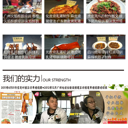
广州火焰醉鹅培训 粤煌
化皮烧乳猪制作 麻皮烧
虎皮凤爪的制作图文 豉
火焰醉鹅培训 火焰醉鹅
猪做法 广东脆皮烤乳猪
汁凤爪培训 鲍汁凤爪培
加盟
培训
训
红烧乳鸽制作 广东烧乳
光皮烧乳猪培训 港式烤
四川卤味培训 红卤培训
鸽做法 脆皮乳鸽培训
乳猪培训 烧腊培训
麻辣鸭脖子制作